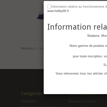
Hobby 66
www.hobby66.fr
Information rel
Madame, Monsi
Notre gamme de produits es
Résultats 1 - 1 sur 1.
pour toute inscription, v
Si
Vous retrouverez tous nos articles ch
Catégories
Informations
AUHAGEN
Nouveaux produits