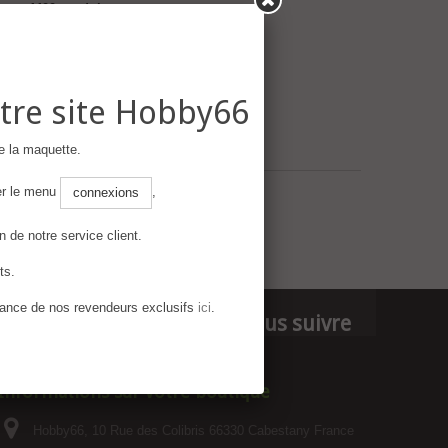
4400 produits
voir les produits
tre site Hobby66
e la maquette.
ser le menu
,
connexions
n de notre service client.
ts.
France de nos revendeurs exclusifs
ici
.
Nous suivre
Informations sur votre boutique
Hobby66, 10 Rue des Colibris 66330 Cabestany France