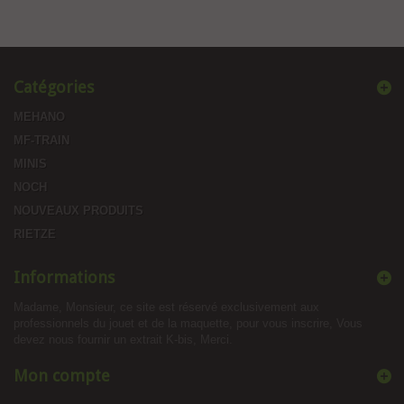
Catégories
MEHANO
MF-TRAIN
MINIS
NOCH
NOUVEAUX PRODUITS
RIETZE
Informations
Madame, Monsieur, ce site est réservé exclusivement aux
professionnels du jouet et de la maquette, pour vous inscrire, Vous
devez nous fournir un extrait K-bis, Merci.
Mon compte