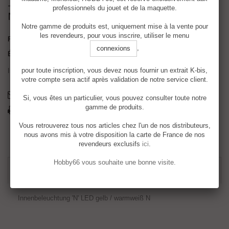
- Innenbeleuchtung 'N' LED gelb / warmweiß
professionnels du jouet et de la maquette.
N
Notre gamme de produits est, uniquement mise à la vente pour
les revendeurs, pour vous inscrire, utiliser le menu
Référence
K11213
,
connexions
État :
Neuf
pour toute inscription, vous devez nous fournir un extrait K-bis,
Innenbeleuchtung 'N' LED gelb / warmweiß N
votre compte sera actif après validation de notre service client.
Envoyer à un ami
Si, vous êtes un particulier, vous pouvez consulter toute notre
gamme de produits.
Imprimer
Vous retrouverez tous nos articles chez l'un de nos distributeurs,
nous avons mis à votre disposition la carte de France de nos
revendeurs exclusifs
ici
.
Hobby66 vous souhaite une bonne visite.
EN SAVOIR PLUS
Innenbeleuchtung 'N' LED gelb / warmweiß N