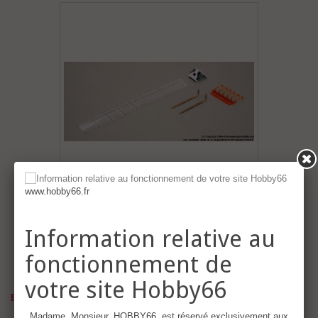
www.hobby66.fr
Information relative au
fonctionnement de
votre site Hobby66
Exclusivité web !
Madame, Monsieur, HOBBY66, est réservé exclusivement aux