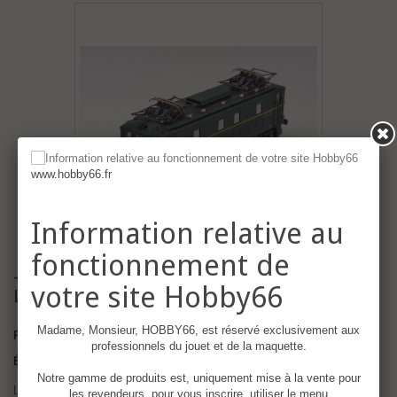
www.hobby66.fr
Information relative au
fonctionnement de
- H66-10015 Locomotive électrique BB 926,
votre site Hobby66
Limoges SNCF
Madame, Monsieur, HOBBY66, est réservé exclusivement aux
Référence
H66-10015 ECHELLE N
professionnels du jouet et de la maquette.
État :
Neuf
Notre gamme de produits est, uniquement mise à la vente pour
Locomotive électrique BB 926, Limoges
les revendeurs, pour vous inscrire, utiliser le menu