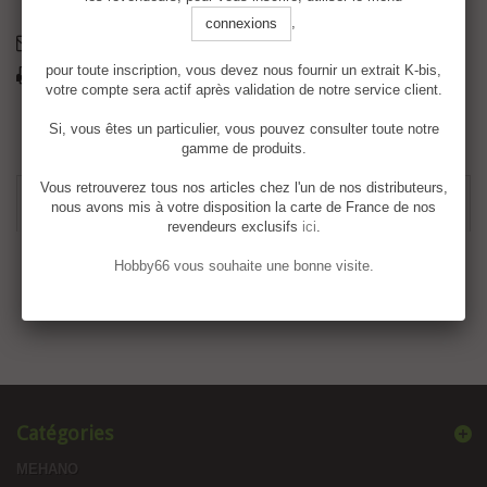
,
connexions
Envoyer à un ami
pour toute inscription, vous devez nous fournir un extrait K-bis,
Imprimer
votre compte sera actif après validation de notre service client.
Si, vous êtes un particulier, vous pouvez consulter toute notre
gamme de produits.
Vous retrouverez tous nos articles chez l'un de nos distributeurs,
EN SAVOIR PLUS
nous avons mis à votre disposition la carte de France de nos
revendeurs exclusifs
ici
.
Locomotive électrique BB 926, Limoges
Hobby66 vous souhaite une bonne visite.
Catégories
MEHANO