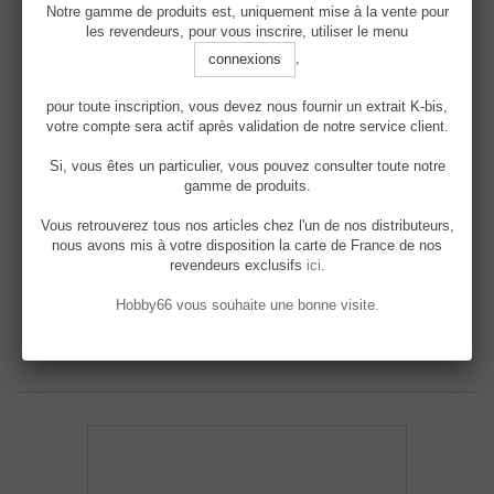
Notre gamme de produits est, uniquement mise à la vente pour
les revendeurs, pour vous inscrire, utiliser le menu
,
connexions
U38A Container (Nissan Rikusou) 3 pcs./set
pour toute inscription, vous devez nous fournir un extrait K-bis,
votre compte sera actif après validation de notre service client.
Les prix de cette catégorie sont
Si, vous êtes un particulier, vous pouvez consulter toute notre
réservés exclusivement aux clients
gamme de produits.
enregistrés
U38A Container (Nissan Rikusou) 3 pcs./set
Vous retrouverez tous nos articles chez l'un de nos distributeurs,
nous avons mis à votre disposition la carte de France de nos
revendeurs exclusifs
ici
.
Détails
Hobby66 vous souhaite une bonne visite.