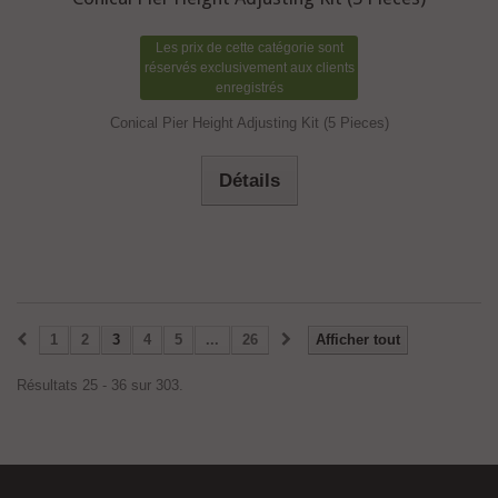
Les prix de cette catégorie sont
réservés exclusivement aux clients
enregistrés
Conical Pier Height Adjusting Kit (5 Pieces)
Détails
1
2
3
4
5
...
26
Afficher tout
Résultats 25 - 36 sur 303.