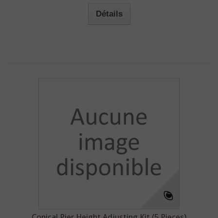
Détails
Conical Pier Height Adjusting Kit (5 Pieces)