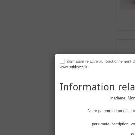
www.hobby66.fr
Information rel
Madame, Monsi
Notre gamme de produits es
pour toute inscription, v
Si