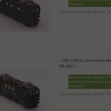
enregistrés
Locomotive électrique BB 4721, Ta
- H66-10014 Locomotive éle
BB 4667,...
Les prix de cette catégorie sont
réservés exclusivement aux cli
enregistrés
Locomotive électrique BB 4667, B