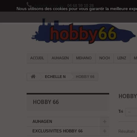
Appelez-nous au :
04 68 59 10 28
Nous utilisons des cookies pour vous garantir la meilleure expé
ACCUEIL
AUHAGEN
MEHANO
NOCH
LENZ
M
ECHELLE N
HOBBY 66
HOBBY
HOBBY 66
Tri
--
AUHAGEN
EXCLUSIVITES HOBBY 66
Résultats 1