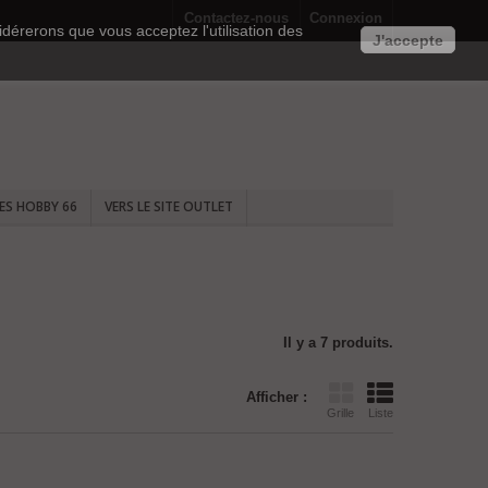
Contactez-nous
Connexion
idérerons que vous acceptez l'utilisation des
J'accepte
TES HOBBY 66
VERS LE SITE OUTLET
Il y a 7 produits.
Afficher :
Grille
Liste