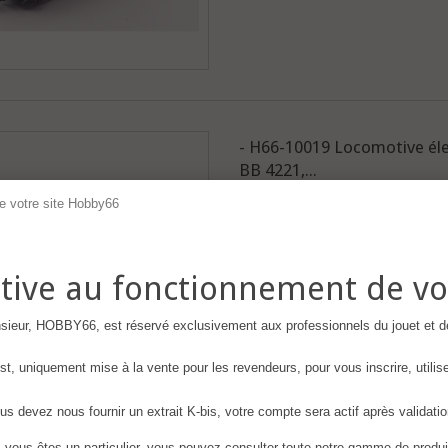
- H66-10019 Locomotive éle
BB 4221,...
Les prix de cette catégorie sont
réservés exclusivement aux cli
enregistrés
ative au fonctionnement de vo
Locomotive électrique BB 4221, Béz
eur, HOBBY66, est réservé exclusivement aux professionnels du jouet et d
t, uniquement mise à la vente pour les revendeurs, pour vous inscrire, utili
ous devez nous fournir un extrait K-bis, votre compte sera actif après validatio
, vous êtes un particulier, vous pouvez consulter toute notre gamme de produi