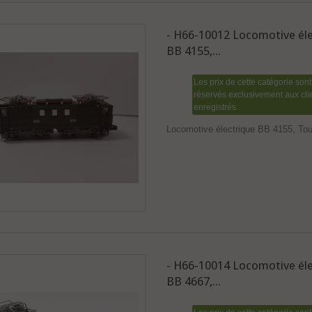
- H66-10012 Locomotive éle
BB 4155,...
Les prix de cette catégorie sont
réservés exclusivement aux cli
enregistrés
Locomotive électrique BB 4155, To
- H66-10014 Locomotive éle
BB 4667,...