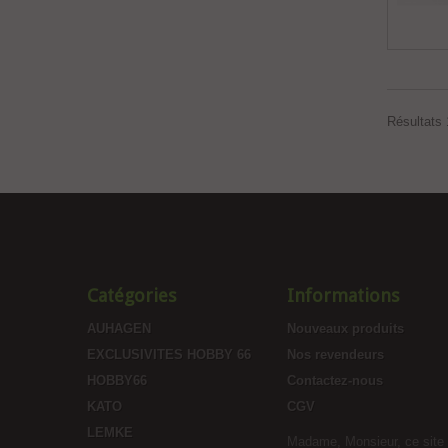
Résultats 1
Catégories
Informations
AUHAGEN
Nouveaux produits
EXCLUSIVITES HOBBY 66
Nos revendeurs
HOBBY66
Contactez-nous
KATO
CGV
LEMKE
Madame, Monsieur, ce site