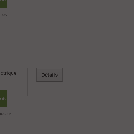
rbes
ctrique
Détails
ents
ordeaux