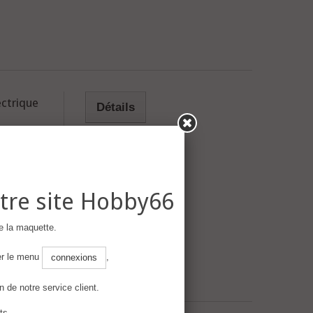
ctrique
Détails
ents
tre site Hobby66
iers
e la maquette.
ser le menu
,
connexions
n de notre service client.
ts.