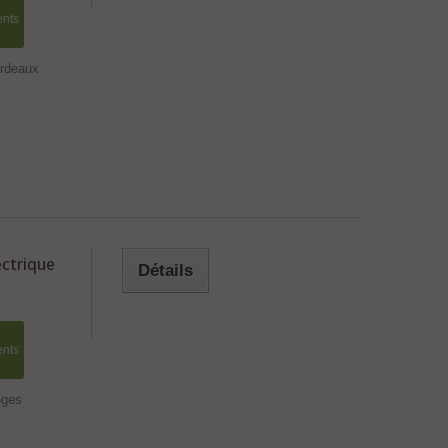
ents
ordeaux
ctrique
Détails
ents
oges