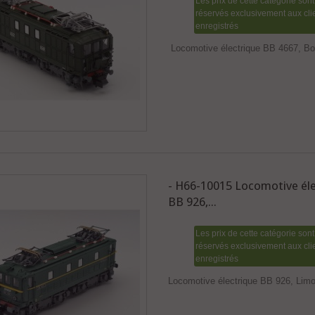
Les prix de cette catégorie sont
réservés exclusivement aux cli
enregistrés
Locomotive électrique BB 4667, B
- H66-10015 Locomotive éle
BB 926,...
Les prix de cette catégorie sont
réservés exclusivement aux cli
enregistrés
Locomotive électrique BB 926, Lim