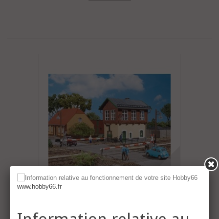
www.hobby66.fr
- Signal box
Les prix de cette catégorie sont