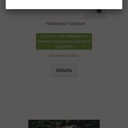
- Hohendorf station
Les prix de cette catégorie sont
réservés exclusivement aux clients
enregistrés
Hohendorf station
Détails